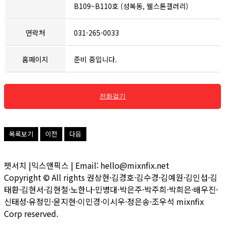
B109~B110호 (성복동, 웰스톤갤러리)
연락처
031-265-0033
홈페이지
준비 중입니다.
전화걸기
목록보기
이전
다음
펫서치 |믹스앤픽스 | Email: hello@mixnfix.net
Copyright © All rights 권상현·김경호·김수경·김예원·김인섭·김
태환·김현서·김현철·노한나·민병대·박은주·박주희·박희은·배우진·
신태성·유정민·윤지현·이민경·이시우·정은송·조우석 mixnfix
Corp reserved.